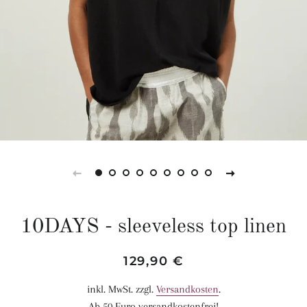
10DAYS - sleeveless top linen
Normaler
Sonderpreis
129,90 €
Preis
inkl. MwSt. zzgl.
Versandkosten
.
Ab 50 Euro versandkostenfrei!