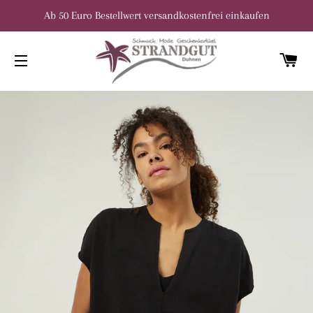
Ab 50 Euro Bestellwert versandkostenfrei einkaufen
W
SEITENNAVIGATION