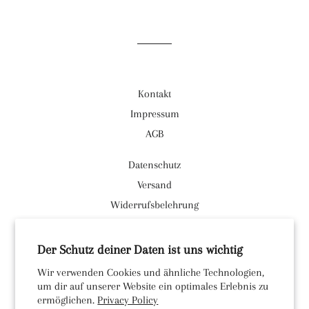
Facebook
Twitter
Pinterest
teilen
twittern
pinnen
Kontakt
Impressum
AGB
Datenschutz
Versand
Widerrufsbelehrung
Facebook
Der Schutz deiner Daten ist uns wichtig
Instagram
Wir verwenden Cookies und ähnliche Technologien,
um dir auf unserer Website ein optimales Erlebnis zu
Währung
EUR €
ermöglichen.
Privacy Policy