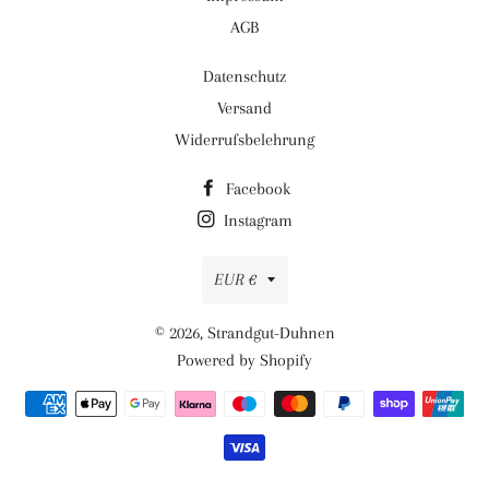
AGB
Datenschutz
Versand
Widerrufsbelehrung
Facebook
Instagram
Währung
EUR €
© 2026,
Strandgut-Duhnen
Powered by Shopify
Zahlungsmethoden