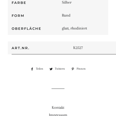
Silber
FARBE
Rund
FORM
glatt, rhodiniert
OBERFLÄCHE
K2527
ART.NR.
Teilen
Auf
Twittern
Auf
Pinnen
Auf
Facebook
Twitter
Pinterest
teilen
twittern
pinnen
Kontakt
Impressum