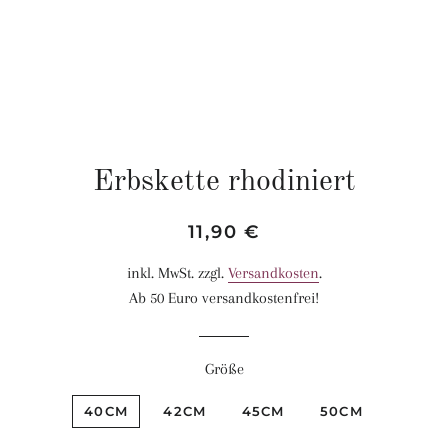
Erbskette rhodiniert
Normaler
Sonderpreis
11,90 €
Preis
inkl. MwSt. zzgl.
Versandkosten
.
Ab 50 Euro versandkostenfrei!
Größe
40CM
42CM
45CM
50CM