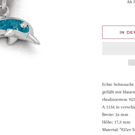
Ab 5
IN D
Echte Sehnsucht:
gefüllt mit blaue
rhodiniertem 925
A 1134 in versch
Breite: 16 mm
Höhe: 17,3 mm
Material: "925er 