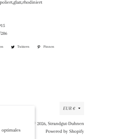
oliert,glatt,rhodiniert
915
F286
len
Auf
Twittern
Auf
Pinnen
Auf
Facebook
Twitter
Pinterest
teilen
twittern
pinnen
Währung
EUR €
© 2026,
Strandgut-Duhnen
 optimales
Powered by Shopify