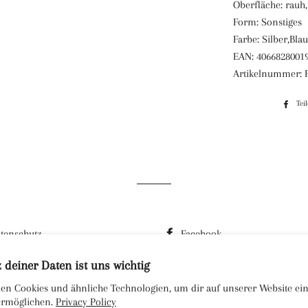
Oberfläche: rauh,p
Form: Sonstiges
Farbe: Silber,Blau
EAN: 4066828001
Artikelnummer: 
Tei
tenschutz
Facebook
rsand
Instagram
 deiner Daten ist uns wichtig
derrufsbelehrung
en Cookies und ähnliche Technologien, um dir auf unserer Website ein
 ermöglichen.
Privacy Policy