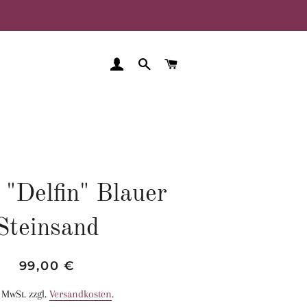
EINLOGGEN
SUCHE
WARENKORB
"Delfin" Blauer
Steinsand
Normaler
Sonderpreis
99,00 €
Preis
. MwSt. zzgl.
Versandkosten
.