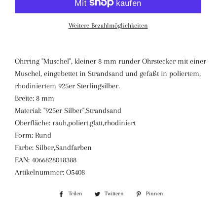
Weitere Bezahlmöglichkeiten
Ohrring "Muschel", kleiner 8 mm runder Ohrstecker mit einer
Muschel, eingebettet in Strandsand und gefaßt in poliertem,
rhodiniertem 925er Sterlingsilber.
Breite: 8 mm
Material: "925er Silber",Strandsand
Oberfläche: rauh,poliert,glatt,rhodiniert
Form: Rund
Farbe: Silber,Sandfarben
EAN: 4066828018388
Artikelnummer: O5408
Teilen
Auf
Twittern
Auf
Pinnen
Auf
Facebook
Twitter
Pinterest
teilen
twittern
pinnen