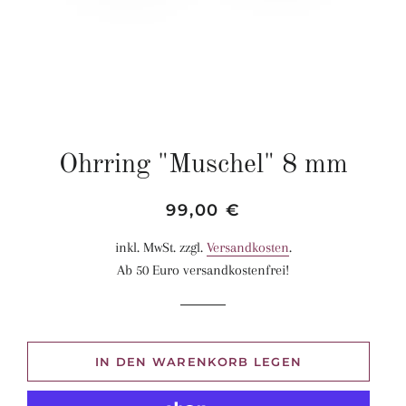
Ohrring "Muschel" 8 mm
Normaler
Sonderpreis
99,00 €
Preis
inkl. MwSt. zzgl.
Versandkosten
.
Ab 50 Euro versandkostenfrei!
IN DEN WARENKORB LEGEN