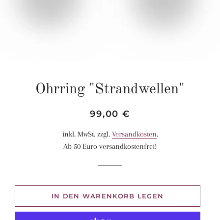
Ohrring "Strandwellen"
Normaler
Sonderpreis
99,00 €
Preis
inkl. MwSt. zzgl.
Versandkosten
.
Ab 50 Euro versandkostenfrei!
IN DEN WARENKORB LEGEN