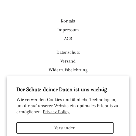
Kontakt
Impressum
AGB
Datenschutz
Versand
Widerrufsbelehrung
Facebook
Der Schutz deiner Daten ist uns wichtig
Instagram
Wir verwenden Cookies und ähnliche Technologien,
um dir auf unserer Website ein optimales Erlebnis zu
Währung
EUR €
ermöglichen.
Privacy Policy
© 2026,
Strandgut-Duhnen
Verstanden
Powered by Shopify