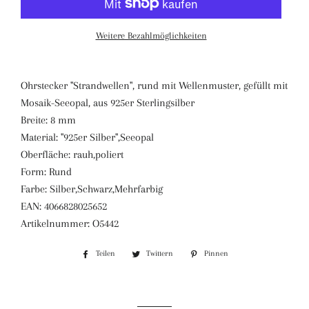
Weitere Bezahlmöglichkeiten
Ohrstecker "Strandwellen", rund mit Wellenmuster, gefüllt mit
Mosaik-Seeopal, aus 925er Sterlingsilber
Breite: 8 mm
Material: "925er Silber",Seeopal
Oberfläche: rauh,poliert
Form: Rund
Farbe: Silber,Schwarz,Mehrfarbig
EAN: 4066828025652
Artikelnummer: O5442
Teilen
Auf
Twittern
Auf
Pinnen
Auf
Facebook
Twitter
Pinterest
teilen
twittern
pinnen