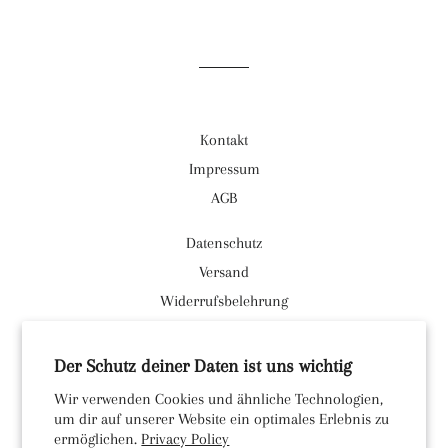
Facebook
Twitter
Pinterest
teilen
twittern
pinnen
Kontakt
Impressum
AGB
Datenschutz
Versand
Widerrufsbelehrung
Facebook
Der Schutz deiner Daten ist uns wichtig
Instagram
Wir verwenden Cookies und ähnliche Technologien,
um dir auf unserer Website ein optimales Erlebnis zu
Währung
EUR €
ermöglichen.
Privacy Policy