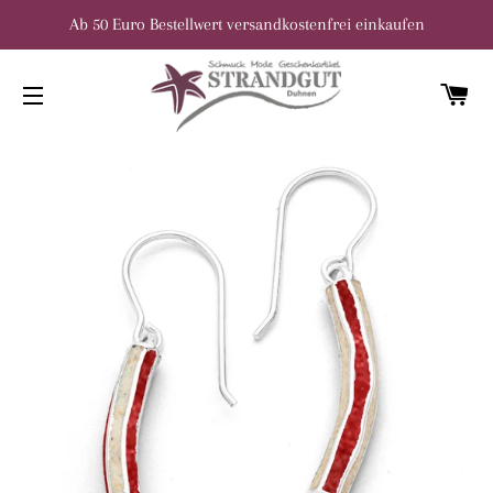
Ab 50 Euro Bestellwert versandkostenfrei einkaufen
W
SEITENNAVIGATION