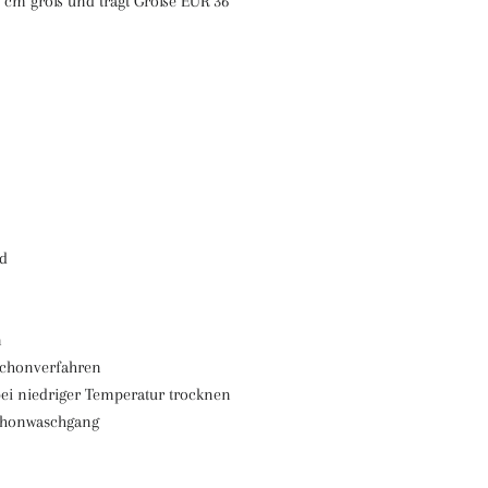
7 cm groß und trägt Größe EUR 36
d
n
Schonverfahren
ei niedriger Temperatur trocknen
schonwaschgang