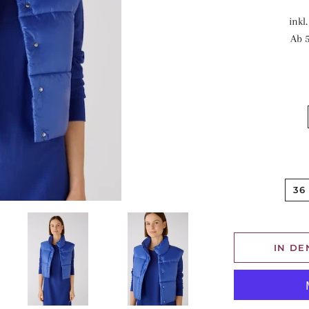
inkl
Ab 5
36
IN D