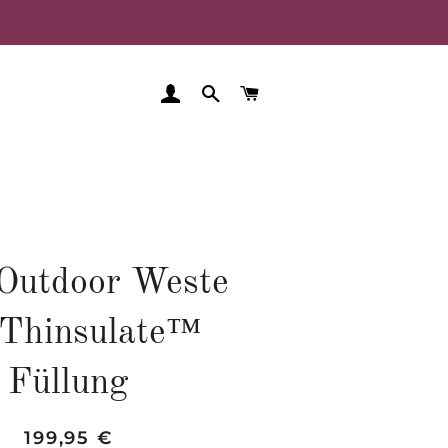
EINLOGGEN
SUCHE
WARENKORB
 Outdoor Weste
 Thinsulate™
Füllung
Normaler
Sonderpreis
199,95 €