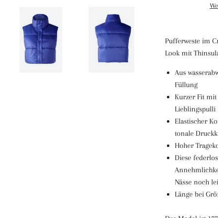
We
Pufferweste im 
Look mit Thinsu
Aus wasserab
Füllung
Kurzer Fit mi
Lieblingspulli
Elastischer K
tonale Druck
Hoher Trageko
Diese federlos
Annehmlichkei
Nässe noch le
Länge bei Grö