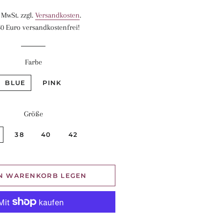
Preis
. MwSt. zzgl.
Versandkosten
.
0 Euro versandkostenfrei!
Farbe
BLUE
PINK
Größe
38
40
42
EN WARENKORB LEGEN