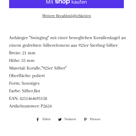
Weitere Bezahlmöglichkeiten
Anhänger "Swinging" mit einer beweglichen Korallenkugel an
einem gedrehten Silberelement aus 925er Sterling-Silber
Breite: 21 mm
Höhe: 55 mm
Material: Koralle,"925er Silber"
Oberfläche: poliert
Form: Sonstiges
Farbe: Silber,Rot
EAN: 4251464695158
Artikelnummer: P2624
Teilen
Auf
Twittern
Auf
Pinnen
Auf
Facebook
Twitter
Pinterest
teilen
twittern
pinnen