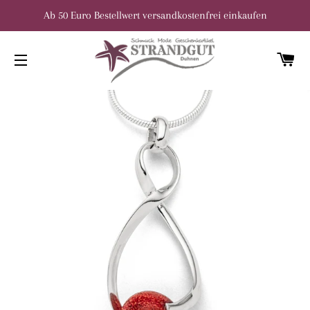
Ab 50 Euro Bestellwert versandkostenfrei einkaufen
W
SEITENNAVIGATION