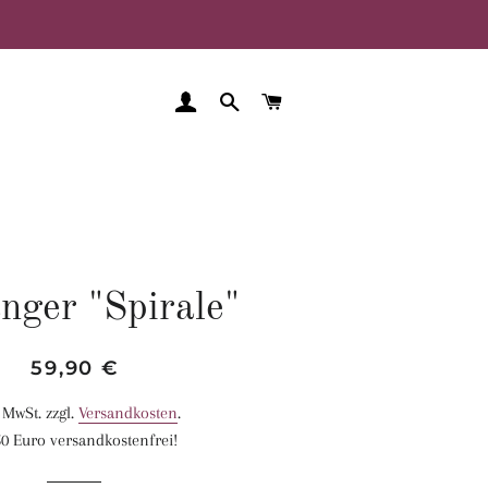
EINLOGGEN
SUCHE
WARENKORB
nger "Spirale"
Normaler
Sonderpreis
59,90 €
Preis
. MwSt. zzgl.
Versandkosten
.
0 Euro versandkostenfrei!