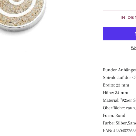
IN D
We
Runder Anhänger 
Spirale auf der Ob
Breite: 23 mm
Höhe: 34 mm
Material: "925er 
Oberfläche: rauh,
Form: Rund
Farbe: Silber,Sa
EAN: 4260402268