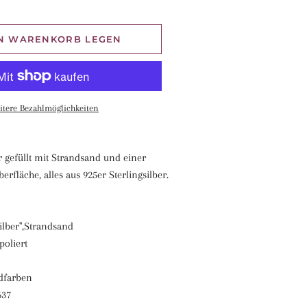
EN WARENKORB LEGEN
itere Bezahlmöglichkeiten
gefüllt mit Strandsand und einer
erfläche, alles aus 925er Sterlingsilber.
Silber",Strandsand
poliert
ndfarben
637