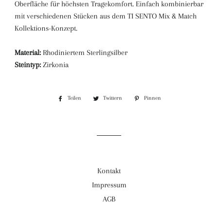
Oberfläche für höchsten Tragekomfort. Einfach kombinierbar
mit verschiedenen Stücken aus dem TI SENTO Mix & Match
Kollektions-Konzept.
Material:
Rhodiniertem Sterlingsilber
Steintyp:
Zirkonia
Teilen
Auf
Twittern
Auf
Pinnen
Auf
Facebook
Twitter
Pinterest
teilen
twittern
pinnen
Kontakt
Impressum
AGB