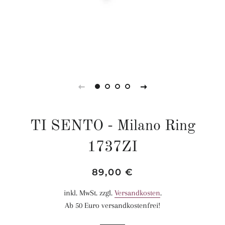
TI SENTO - Milano Ring
1737ZI
Normaler
Sonderpreis
89,00 €
Preis
inkl. MwSt. zzgl.
Versandkosten
.
Ab 50 Euro versandkostenfrei!